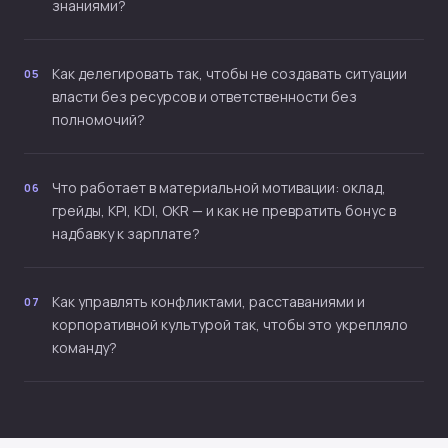
знаниями?
Как делегировать так, чтобы не создавать ситуации
05
власти без ресурсов и ответственности без
полномочий?
Что работает в материальной мотивации: оклад,
06
грейды, KPI, KDI, OKR — и как не превратить бонус в
надбавку к зарплате?
Как управлять конфликтами, расставаниями и
07
корпоративной культурой так, чтобы это укрепляло
команду?