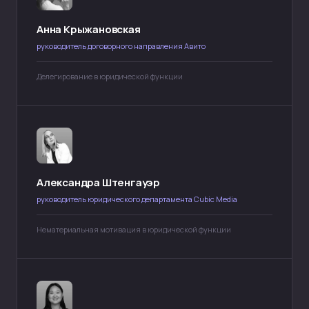
Анна Крыжановская
Политика конфиденциальности
руководитель договорного направления Авито
Договор-оферта
Делегирование в юридической функции
Лицензия на образовательную деятельность
Сведения об образовательной организации
ООО «Юридический менеджмент. Альтернативный
провайдер юридических услуг», ИНН 9 703 118 524,
КПП 770 301 001, ОГРН 1 227 700 762 475, 123 242,
г. Москва, ул. Красная Пресня, дом 7
Александра Штенгауэр
Разработка сайта
руководитель юридического департамента Cubic Media
Нематериальная мотивация в юридической функции