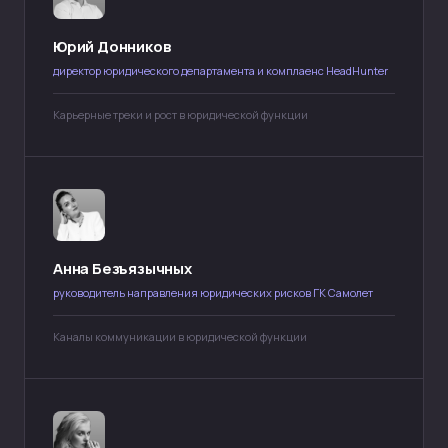
Никифоров || Юридический менеджмент
Юрий Донников
НЕюридический бизнес || Никифоров
Академия Юридического менеджмента
директор юридического департамента и комплаенс HeadHunter
Карьерные треки и рост в юридической функции
Подписаться на рассылку
Новости, кейсы, анонсы
Анна Безъязычных
руководитель направления юридических рисков ГК Самолет
Я прочитал(а) и принимаю условия
Пользовательского соглашения и Политики
конфиденциальности, я даю согласие
Каналы коммуникации в юридической функции
на обработку персональных данных и рассылку
материалов
Подписаться