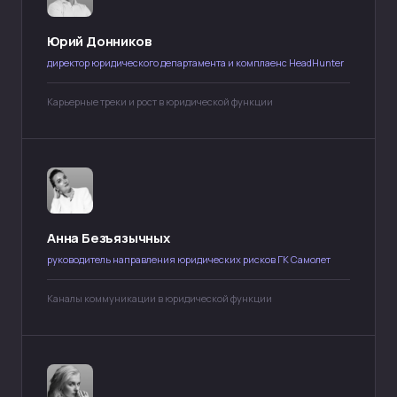
Никифоров || Юридический менеджмент
Юрий Донников
НЕюридический бизнес || Никифоров
Академия Юридического менеджмента
директор юридического департамента и комплаенс HeadHunter
Карьерные треки и рост в юридической функции
Подписаться на рассылку
Новости, кейсы, анонсы
Анна Безъязычных
руководитель направления юридических рисков ГК Самолет
Я прочитал(а) и принимаю условия
Пользовательского соглашения и Политики
конфиденциальности, я даю согласие
Каналы коммуникации в юридической функции
на обработку персональных данных и рассылку
материалов
Подписаться