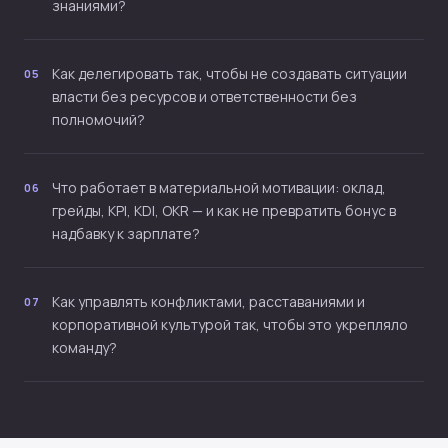
знаниями?
Как делегировать так, чтобы не создавать ситуации
05
власти без ресурсов и ответственности без
полномочий?
Что работает в материальной мотивации: оклад,
06
грейды, KPI, KDI, OKR — и как не превратить бонус в
надбавку к зарплате?
Как управлять конфликтами, расставаниями и
07
корпоративной культурой так, чтобы это укрепляло
команду?