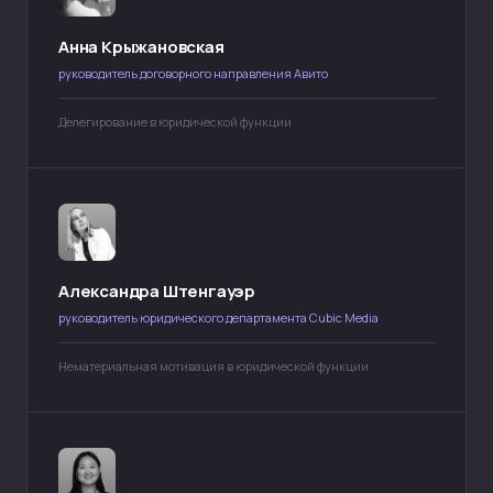
Анна Крыжановская
Политика конфиденциальности
руководитель договорного направления Авито
Договор-оферта
Делегирование в юридической функции
Лицензия на образовательную деятельность
Сведения об образовательной организации
ООО «Юридический менеджмент. Альтернативный
провайдер юридических услуг», ИНН 9 703 118 524,
КПП 770 301 001, ОГРН 1 227 700 762 475, 123 242,
г. Москва, ул. Красная Пресня, дом 7
Александра Штенгауэр
Разработка сайта
руководитель юридического департамента Cubic Media
Нематериальная мотивация в юридической функции