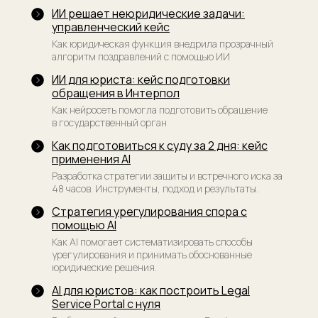
ИИ решает неюридические задачи:
управленческий кейс
Как юридическая функция внедрила прозрачный
алгоритм поздравлений с помощью ИИ
ИИ для юриста: кейс подготовки
обращения в Интерпол
Как нейросеть помогла подготовить обращение
в государственный орган
Как подготовиться к суду за 2 дня: кейс
применения AI
Разработка стратегии защиты и встречного иска за
48 часов. Инструменты, подход и результаты.
Стратегия урегулирования спора с
помощью AI
Как AI помогает систематизировать способы
урегулирования и принимать обоснованные
юридические решения.
AI для юристов: как построить Legal
Service Portal с нуля