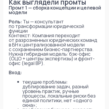
добавлялась новая фактура
(комментарии бизнеса, замечания
руководителей, ограничения
по ресурсам/срокам, локальные
исключения), а ИИ помогал быстро
пересобирать материал в управляемый
вид: уточнялись формулировки и логика
целевой модели, границы ролей
и ответственности, правила сервиса,
маршрутизация и эскалации, метрики
и SLA, а также дорожная карта
с контрольными точками.
В этом же рабочем контуре
параллельно готовились артефакты
внедрения: черновики и финальные
версии регламентов взаимодействия,
структура каталога услуг/типовых
кейсов, наброски ТЗ для
автоматизации, тексты для
коммуникаций и обучения бизнеса,
формулировки задач. За счёт такого
режима пересборки материалы
доводились до состояния, пригодного
для согласования, пилота и запуска,
без потери логики и единого языка
во всех документах.