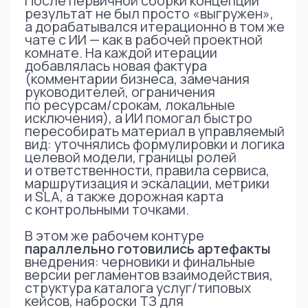
упаковка проектов для топ-
менеджмента
подготовка презентаций и защит
разработка регламентов
и процессов
перевод экспертного знания
в управленческий формат
ИИ ускоряет работу юристов,
освобождая время для экспертных
решений и роста бизнеса
Обсудим как ИИ можно
использовать у Вас?