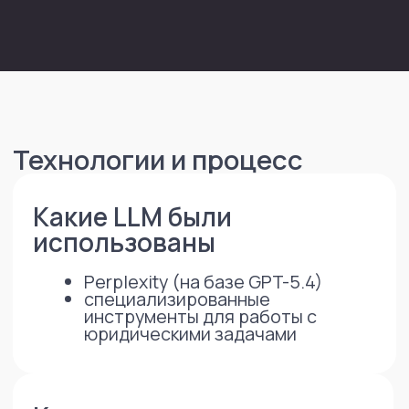
точки;
Дай набор KPI/метрик (SLA,
шаблоны, штрафы, возвраты
и т. п.);
Подготовь «обоснование для
бизнеса» простым языком: что
изменится и почему это ускорит
работу.
Промт 2 — упаковка для защиты
Сгенерируй структуру презентации
для акционеров: 10−12 слайдов
(проблема, решение, модель, эффекты,
риски, план, бюджет/ресурсы). Добавь
тезисы спикера и вопросы/возражения
с ответами.
Промт 3 — итерационные уточнения
Задай 15 уточняющих вопросов, без
которых нельзя финализировать
оргмодель и дорожную карту (типовые/
нетиповые услуги, пики нагрузки,
критичные риски, требования к сервису,
приоритизация, роли в проверках/
судах, ИТ-ландшафт).
После первичной сборки концепции
результат не был просто «выгружен»,
а дорабатывался итерационно в том же
чате с ИИ — как в рабочей проектной
комнате. На каждой итерации