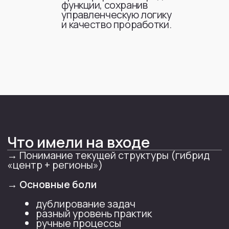
Технологии и процесс
Какие LLM были
использованы
Perplexity (на базе GPT-5.4)
специализированные
инструменты для работы с
юридическими задачами
Как выглядели промты
Промт 1 — сборка концепции и целевой
модели
Роль:
Ты — консультант
по трансформации юридической
функции
Контекст: Компания переходит
от разрозненных юридических команд