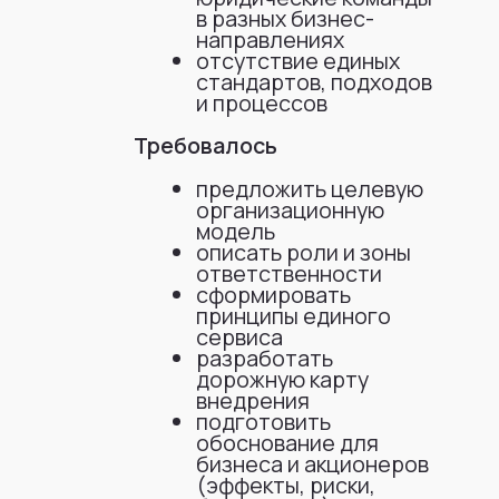
внедрения
подготовить
обоснование для
бизнеса и акционеров
(эффекты, риски,
бюджет, KPI)
Как задача
Без использования AI
решалась
подобный проект обычно
без ИИ
включает:
длительный сбор
и структурирование
вводных (интервью,
анализ документов)
разработку концепции
«с нуля» (вручную,
через несколько
итераций)
подготовку
презентации
и обоснования
отдельную проработку
рисков, KPI, дорожной
карты
Сроки:
от нескольких недель
до месяцев
Основная сложность
—
быстро собрать целостную
и логичную модель
из разрозненных данных.
Ключевые
Разрозненность
проблемы,