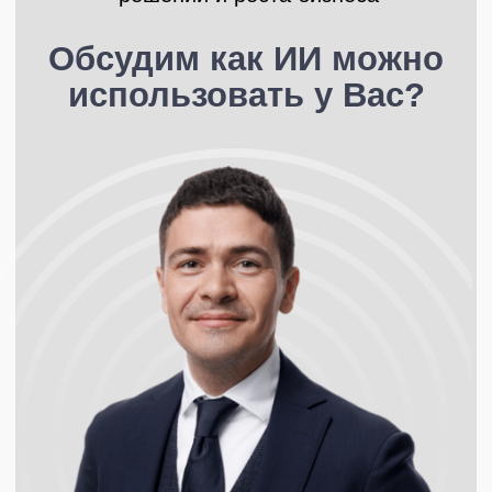
Клиентам
Академия
Мастерская юридического
Кейсы (42+)
бизнеса
Кейсы AI
Марафоны
Марафон Юридического
Продукты
менеджмента
Менеджмент договорных процессов
Отзывы
Менеджер по юридическим операциям
Медиа
Управление юридическими проектами
Журнал «По
существу»
Управление юридической командой
Сообщества
Спринты
Клуб выпускников
Управление интеллектуальной
собственностью
LOCos
Закрытый клуб
Психология управления юридической
Spectator
командой