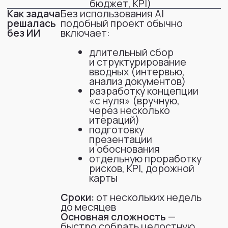
вводных и отсутствие
которые
единой структуры
решали
Дублирование функций
с помощью
и неясные зоны
ИИ
ответственности
Сложность перевода
юридической логики
в управленческую
(метрики, SLA,
эффекты)
Долгая упаковка
материалов для защиты
Необходимость быстро
адаптировать
концепцию под новые
вводные
Цель
Ускорить разработку
и упаковку концепции
трансформации юридической
функции, сохранив
управленческую логику
и качество проработки.