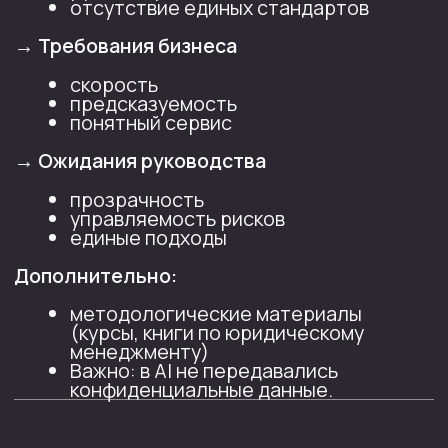
в БН к централизованной модели
с сохранением бизнес-партнерства.
Нужна гибридная модель: бэк-офис
(ОЦО + центры экспертизы) и фронт-
офис (legal BP).
Вход:
текущие проблемы:
дублирование задач, разный
уровень практик, ручные
процессы, локальные риски без
единой политики, нет «одного
окна»;
требования бизнеса: скорость,
предсказуемость,
ответственность, наличие
человека «на земле» для
инцидентов;
ограничения: сохранить
численность на первом этапе;
переход поэтапный
Задача:
Предложи 2−3 варианта целевой
модели и выбери оптимальную;
Опиши роли (ОЦО/экспертиза/
суды/проверки/фронт-офис)
и границы ответственности;
Сформируй дорожную карту
на 12−18 месяцев: этапы,
артефакты, риски, контрольные