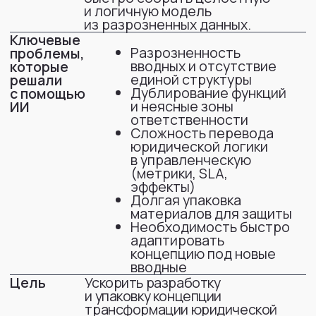
Что имели на входе
→ Понимание текущей структуры (гибрид
«центр + регионы»)
→ Основные боли
дублирование задач
разный уровень практик
ручные процессы
отсутствие единых стандартов
→ Требования бизнеса
скорость
предсказуемость
понятный сервис
→ Ожидания руководства
прозрачность
управляемость рисков
единые подходы
Дополнительно:
методологические материалы
(курсы, книги по юридическому
менеджменту)
Важно: в AI не передавались
конфиденциальные данные.