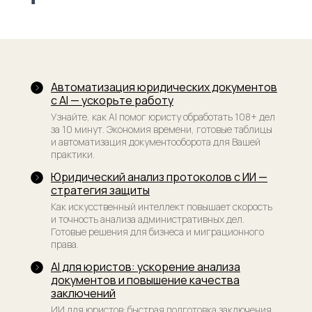
Пользовательского соглашения и Политики
конфиденциальности, я даю согласие
на обработку персональных данных и рассылку
материалов
Подписаться
Автоматизация юридических документов
с AI — ускорьте работу
Узнайте, как AI помог юристу обработать 108+ дел
за 10 минут. Экономия времени, готовые таблицы
Политика конфиденциальности
и автоматизация документооборота для Вашей
Договор-оферта
практики.
Юридический анализ протоколов с ИИ —
Лицензия на образовательную деятельность
стратегия защиты
Сведения об образовательной организации
Как искусственный интеллект повышает скорость
и точность анализа административных дел.
ООО «Юридический менеджмент. Альтернативный
Готовые решения для бизнеса и миграционного
провайдер юридических услуг», ИНН 9 703 118 524,
КПП 770 301 001, ОГРН 1 227 700 762 475, 123 242,
права.
г. Москва, ул. Красная Пресня, дом 7
AI для юристов: ускорение анализа
документов и повышение качества
Разработка сайта
заключений
ИИ для юристов: быстрая подготовка заключения