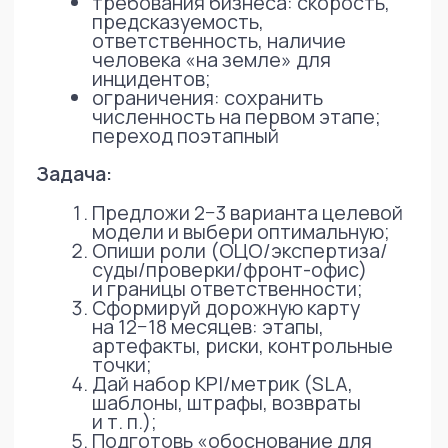
Что получили в результате
AI выдал
структурированную концепцию
целевой модели
описание ролей и процессов
проект дорожной карты
систему KPI и метрик
черновик презентации для защиты
Дополнительно в процессе
регламенты взаимодействия
структура каталога услуг
наброски ТЗ для автоматизации
тексты коммуникаций
Практический результат
Концепция была успешно
предварительно защищена перед
акционерами.
Ключевой эффект AI
Не замена эксперта, а ускорение:
структурирования
логики