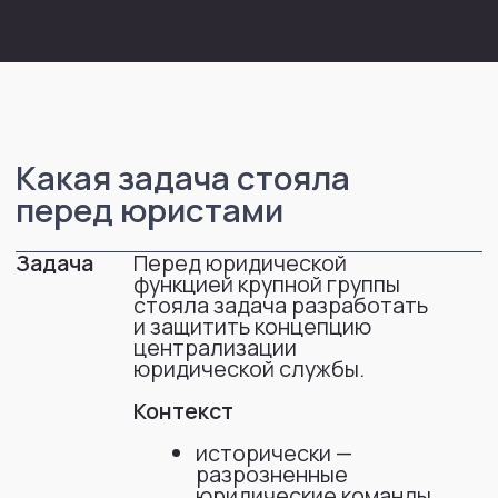
перед юристами
Задача
Перед юридической
функцией крупной группы
стояла задача разработать
и защитить концепцию
централизации
юридической службы.
Контекст
исторически —
разрозненные
юридические команды
в разных бизнес-
направлениях
отсутствие единых
стандартов, подходов
и процессов
Требовалось
предложить целевую
организационную
модель
описать роли и зоны
ответственности
сформировать
принципы единого
сервиса
разработать
дорожную карту