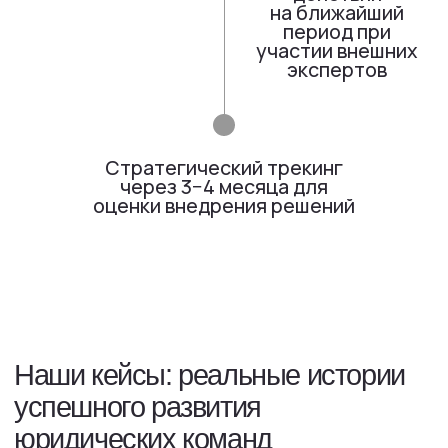
существу»
Управление юридической командой
Сообщества
Спринты
Клуб выпускников
Управление интеллектуальной
собственностью
LOCos
Закрытый клуб
Психология управления юридической
Spectator
командой
Контакты
+7 926 166 67 17
info@legal-management.ru
Телеграм-каналы
Никифоров || Юридический менеджмент
НЕюридический бизнес || Никифоров
Академия Юридического менеджмента