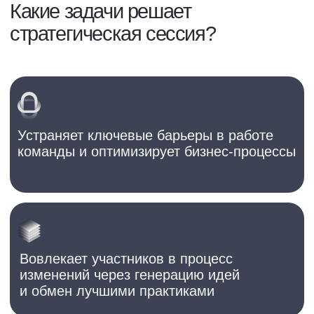
Вовлекает участников в процесс
изменений через генерацию идей
и обмен лучшими практиками
Формирует дорожную карту изменений
с конкретными и реалистичными шагами
Создаёт среду, где появляется драйв,
мотивация и ясное понимание
дальнейших шагов
Дает возможность взглянуть
на юридическую функцию под новым
углом, ломая стереотипы