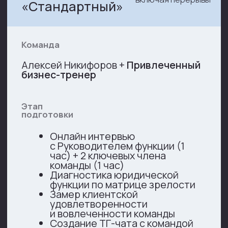
Материалы сессии в формате
PDF
Структурированный отчет
с рекомендациями Алексея
Никифорова
Встреча-презентация итогов
сессии руководителю в режиме
Zoom звонка.
1 трекинг-сессия (2 часа)
в режиме Zoom через 2 месяца
для содействия в реализации
выработанных рекомендаций
Доступ руководителю
юридической функции в клуб
Spectator и к Базе знаний
Юридического менеджмента
на 3 месяца
590 000 руб.
Важные детали
По желанию заказчика, на сессию
привлекается профессиональный
фотограф