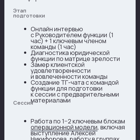
Результат (Post-
work)
Материалы сессии в формате
PDF
Структурированный отчет
с рекомендациями Алексея
Никифорова
Встреча-презентация итогов
сессии руководителю
в режиме Zoom звонка
1 трекинг-сессия (2 часа)
в режиме Zoom через 2
месяца для содействия
в реализации выработанных
рекомендаций
490 000 руб.
Пакет
Очно, 7 часов,
включая перерывы
«Лидерский»
Команда
Алексей Никифоров + Привлеченный
бизнес-тренер +
Привлеченный