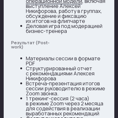
Клиентский сервис как конкурентное
преимущество
Стратсессия по контрактному
менеджменту