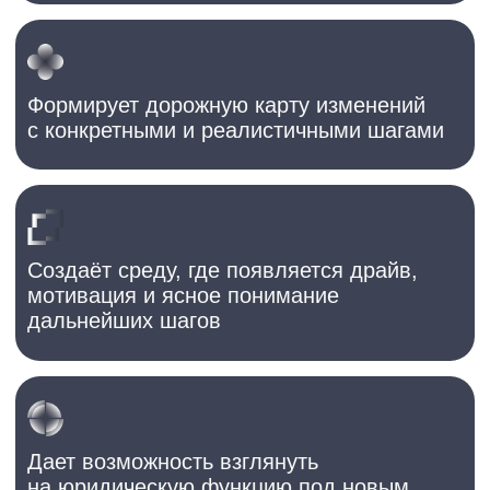
Способствует развитию личного бренда
руководителя и команды
Как именно сессия поможет
решить эти проблемы?
Раскрываем ключевые блокеры
➞
в развитии команды, которые
ранее не обсуждались
Демонстрируем лучшие
➞
практики организации
юридических команд в России
и мире, что мотивирует вашу
команду начать изменения