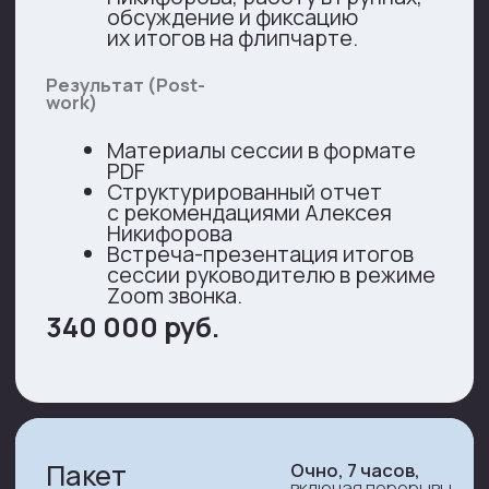
эксперт
Этап
подготовки
Онлайн интервью
с Руководителем функции (1
час) + 2 ключевых члена
команды (1 час)
Диагностика юридической
функции по матрице зрелости
Замер клиентской
удовлетворенности
и вовлеченности команды
Создание ТГ-чата с командой
функции для подготовки
к сессии с предварительными
материалами
Сессия
Работа по 2−3 ключевым блокам
операционной модели
, включая
выступление Алексей
Никифорова, работу в группах,
обсуждение и фиксацию
их итогов на флипчарте
Деловая игра под модерацией
бизнес-тренера
Результат (Post-
work)