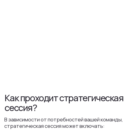
Стоимость зависит от продолжительности
и числа привлечённых экспертов и начинается
от 400 000 рублей
Заявка
Напишите нам, и мы вернемся к Вам
в течение дня
Интервью
Алексей Никифоров и эксперты проведут
интервью с Вами для определения задач
и уточнения организационных вопросов
Договор
Мы заключим договор и начнем работать
Обсудить стратсессию