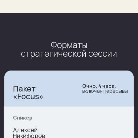
Алексей Никифоров +
Привлеченный
бизнес-тренер
Этап
подготовки
Онлайн интервью
с Руководителем функции (1
час) + 2 ключевых члена
команды (1 час)
Диагностика юридической
функции по матрице зрелости
Замер клиентской
удовлетворенности
и вовлеченности команды
Создание ТГ-чата с командой
функции для подготовки
к сессии с предварительными
материалами
Сессия
Работа по 2−3 ключевым блокам
операционной модели
, включая
выступление Алексей
Никифорова, работу в группах,
обсуждение и фиксацию
их итогов на флипчарте
Деловая игра под модерацией
бизнес-тренера