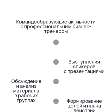
Клиентам
Академия
Мастерская юридического
Кейсы (42+)
бизнеса
Кейсы AI
Марафоны
Марафон Юридического
Продукты
менеджмента
Менеджмент договорных процессов
Отзывы
Менеджер по юридическим операциям
Медиа
Управление юридическими проектами
Журнал «По