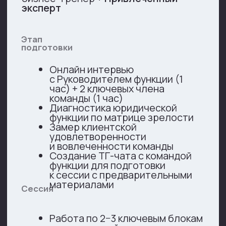
с презентациями
Обсуждение
и анализ
материала
в рабочих
группах
Формирование
целей и плана
действий
на ближайший
период при
участии внешних
экспертов
Стратегический трекинг
через 3−4 месяца для
оценки внедрения решений
Наши кейсы: реальные истории
успешного развития
юридических команд