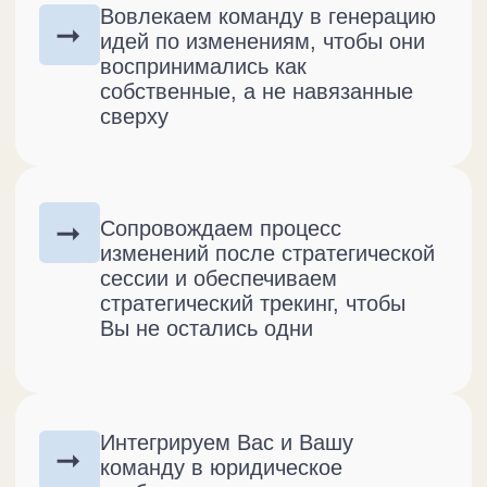
Очно, 4 часа,
Пакет
включая перерывы
«Focus»
Спикер
Алексей
Никифоров
Этап
подготовки
Онлайн интервью
с Руководителем функции (1
час) + 1 ключевым членом
команды (1 час)
Диагностика юридической
функции по матрице зрелости
Замер клиентской
удовлетворенности
и вовлеченности команды
Создание ТГ-чата с командой
функции для подготовки
к сессии с предварительными
материалами
Сессия