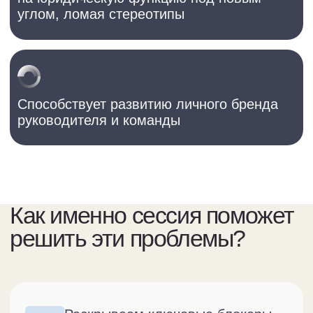
Выявляем лидеров, способных
➞
помочь в реализации изменений
на практике
Вовлекаем команду в генерацию
➞
идей по изменениям, чтобы они
воспринимались как
собственные, а не навязанные
сверху
➞
Сопровождаем процесс
изменений после стратегической
сессии и обеспечиваем
стратегический трекинг, чтобы
Вы не остались одни
Интегрируем Вас и Вашу
➞
команду в юридическое