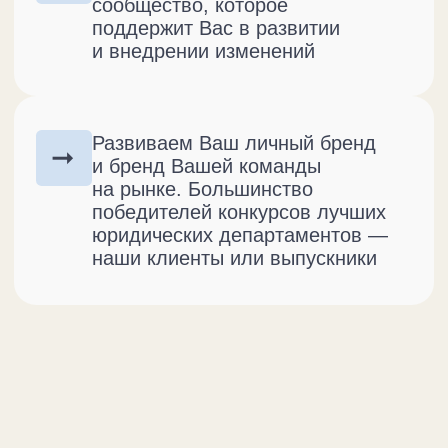
Работа по 1−2 ключевым блокам
операционной модели
, включая
выступление Алексей
Никифорова, работу в группах,
обсуждение и фиксацию
их итогов на флипчарте.
Результат (Post-
work)
Материалы сессии в формате
PDF
Структурированный отчет
с рекомендациями Алексея
Никифорова
Встреча-презентация итогов
сессии руководителю в режиме
Zoom звонка.
340 000 руб.
Пакет
Очно, 7 часов,
включая перерывы
«Стандартный»
Команда