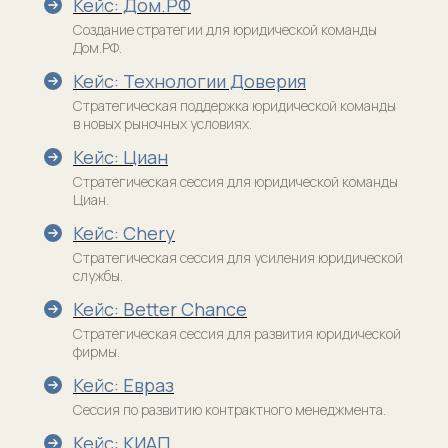
Кейс: Дом.РФ
Создание стратегии для юридической команды
Дом.РФ.
Кейс: Технологии Доверия
Стратегическая поддержка юридической команды
в новых рыночных условиях.
Я прочитал(а) и принимаю условия
Пользовательского соглашения и Политики
Кейс: Циан
конфиденциальности, я даю согласие
на обработку персональных данных и рассылку
Стратегическая сессия для юридической команды
материалов
Циан.
Подписаться
Кейс: Chery
Стратегическая сессия для усиления юридической
службы.
Кейс: Better Chance
Политика конфиденциальности
Стратегическая сессия для развития юридической
фирмы.
Договор-оферта
Кейс: Евраз
Лицензия на образовательную деятельность
Сессия по развитию контрактного менеджмента.
Сведения об образовательной организации
Кейс: КИАП