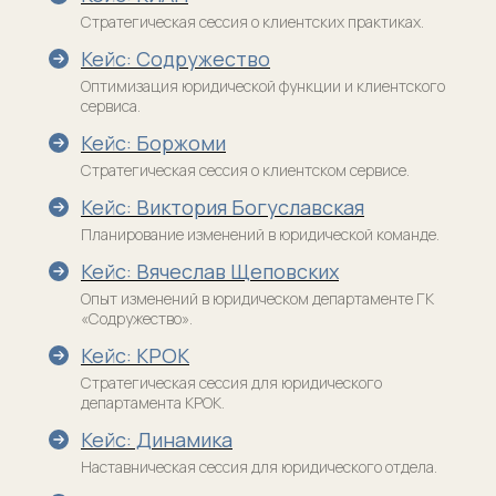
ООО «Юридический менеджмент. Альтернативный
Стратегическая сессия о клиентских практиках.
провайдер юридических услуг», ИНН 9 703 118 524,
КПП 770 301 001, ОГРН 1 227 700 762 475, 123 242,
г. Москва, ул. Красная Пресня, дом 7
Кейс: Содружество
Оптимизация юридической функции и клиентского
сервиса.
Разработка сайта
Кейс: Боржоми
Стратегическая сессия о клиентском сервисе.
Кейс: Виктория Богуславская
Планирование изменений в юридической команде.
Кейс: Вячеслав Щеповских
Опыт изменений в юридическом департаменте ГК
«Содружество».
Кейс: КРОК
Стратегическая сессия для юридического
департамента КРОК.
Кейс: Динамика
Наставническая сессия для юридического отдела.