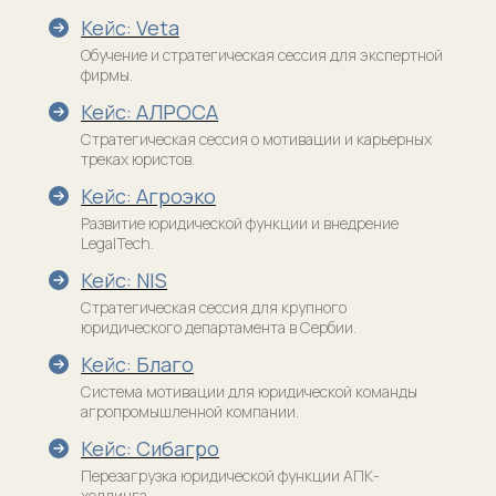
Кейс: Veta
Обучение и стратегическая сессия для экспертной
фирмы.
Кейс: АЛРОСА
Стратегическая сессия о мотивации и карьерных
треках юристов.
Кейс: Агроэко
Развитие юридической функции и внедрение
Клиентам
Академия
LegalTech.
Мастерская юридического
Кейсы (42+)
бизнеса
Кейс: NIS
Кейсы AI
Марафоны
Стратегическая сессия для крупного
Марафон Юридического
юридического департамента в Сербии.
Продукты
менеджмента
Кейс: Благо
Менеджмент договорных процессов
Отзывы
Система мотивации для юридической команды
Менеджер по юридическим операциям
Медиа
агропромышленной компании.
Управление юридическими проектами
Журнал «По
Кейс: Сибагро
существу»
Управление юридической командой
Перезагрузка юридической функции АПК-
Сообщества
холдинга.