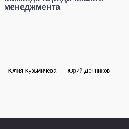
случаев и слабых мест в клиентской работе,
чтобы участники тренинга смогли
отработать все тонкие ньюансы на живых
примерах.
Для практических занятий мы всегда
приглашаем действующих инхаусов, чтобы
в рамках бизнес-симуляции участники
сессии могли получить живую обратную
связь и взгляд со стороны заказчика.
Обсудим развитие Вашей