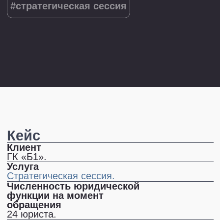
Кейс
Клиент
ГК «Б1».
Услуга
Стратегическая сессия.
Численность юридической
функции на момент
обращения
24 юриста.
Почему обратились
Ландшафт профессиональных услуг сильно
изменился, рынок стал национальным
и усилилась конкуренция. Сейчас остро
стоит вопрос как играть и выигрывать
на этом поле.