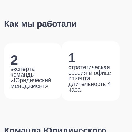
Юлия Кузьмичева
Юрий Донников
Что мы сделали
Команда Юридического менеджмента
считает, что одним из конкурентных
преимуществ на рынке может стать новый
уровень сервиса. Для этого мы соединили
новые подходы к управлению клиентским
сервисом из разных индустрий, провели
опрос инхаусов о том, что для них сейчас
является важным при работе со своим
советником.
Разработали кейсы для проработки сложных