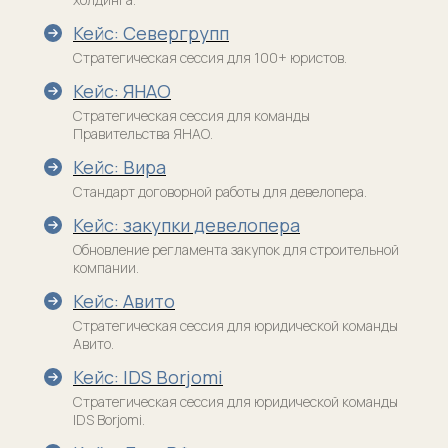
Спринты
Кейс: Севергрупп
Клуб выпускников
Управление интеллектуальной
собственностью
LOCos
Стратегическая сессия для 100+ юристов.
Закрытый клуб
Психология управления юридической
Spectator
командой
Кейс: ЯНАО
Стратегическая сессия для команды
Правительства ЯНАО.
Контакты
Кейс: Вира
+7 926 166 67 17
Стандарт договорной работы для девелопера.
info@legal-management.ru
Кейс: закупки девелопера
Обновление регламента закупок для строительной
компании.
Телеграм-каналы
Кейс: Авито
Никифоров || Юридический менеджмент
НЕюридический бизнес || Никифоров
Стратегическая сессия для юридической команды
Авито.
Академия Юридического менеджмента
Кейс: IDS Borjomi
Стратегическая сессия для юридической команды
Подписаться на рассылку
IDS Borjomi.
Новости, кейсы, анонсы