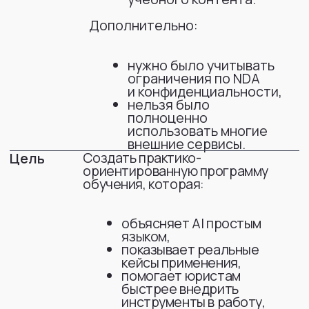
Что имели на входе
идея запуска обучения,
понимание бизнес-задачи,
ограничения по безопасности и
комплаенсу,
отсутствие готовой программы,
нулевой уровень знаний у
большинства сотрудников.
Технологии и процесс
Какие LLM были
использованы
Perplexity (режим с веб‑поиском