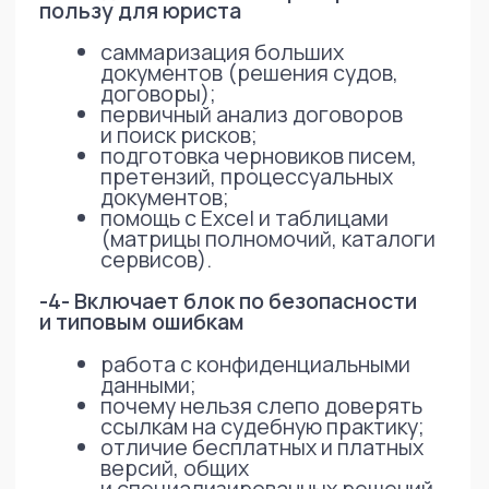
затем адаптировали под реальные
процессы компании.
Где еще применим этот подход
На практике такой подход может
использоваться для:
разработки программ обучения
юристов новым инструментам
(ИИ, ITSM, договорные
конструкторы);
подготовки структурированных