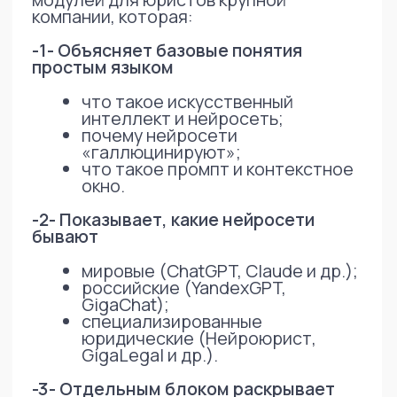
расширить понятия и т. д.
Что получили в результате
С помощью AI за несколько коротких
сессий удалось:
разработать полноценную
структуру курса:
→ Модуль 1 — теория и безопасность
→ Модуль 2 — практическое применение
→ Модуль 3 — автоматизация и работа с
данными
сформировать:
→ список тем,
→ практические кейсы,
→ упражнения и интерактивы,
→ примеры формулировок для слайдов.
Вместо долгой методической
разработки был получен:
→ готовый каркас программы, который