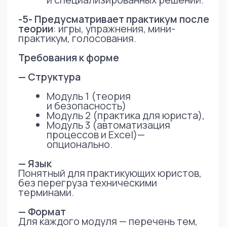
учебных планов, чек‑листов,
практикумов без привлечения
внешних тренеров;
тиражирования успешного опыта
использования ИИ через
внутренние курсы и «базу
промптов»;
снижения сопротивления коллег
к цифровым инструментам
за счет понятного,
практического формата
обучения;
экономии времени руководителя
юрдепа на методическом
оформлении курса: ИИ помогает
со структурой и формулировками,
а эксперт заполняет
содержанием и кейсами из своей
практики.
ИИ ускоряет работу юристов,
освобождая время для экспертных
решений и роста бизнеса