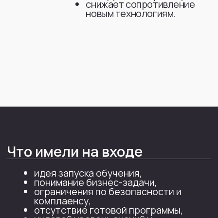
и выбором моделей)
— для сбора
актуальной информации о типовых
ошибках юристов при
использовании ИИ, о российских
LegalTech‑решениях и примерах
применения ИИ в юриспруденции.
ChatGPT (GPT‑5.x)
— для
структурирования учебного плана
по модулям, формулировки тем,
примеров промптов и игр/
практикумов для юристов.
Как выглядели промты
Роль
Ты руководитель юридической функции
и методолог обучающих программ для
взрослых. У тебя есть опыт внедрения
цифровых инструментов и нейросетей
в работу юристов.
Контекст
В юридическом подразделении
планируется провести внутренний курс
по работе с искусственным
интеллектом.
У большинства коллег нулевой уровень
понимания: они не знают, что такое
нейросеть, промпт, контекстное окно,
галлюцинации, чем отличаются общие