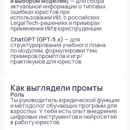
специализированные
юридические (Нейроюрист,
GigaLegal и др.).
-3- Отдельным блоком раскрывает
пользу для юриста
саммаризация больших
документов (решения судов,
договоры);
первичный анализ договоров
и поиск рисков;
подготовка черновиков писем,
претензий, процессуальных
документов;
помощь с Excel и таблицами
(матрицы полномочий, каталоги
сервисов).
-4- Включает блок по безопасности
и типовым ошибкам
работа с конфиденциальными
данными;
почему нельзя слепо доверять
ссылкам на судебную практику;
отличие бесплатных и платных
версий, общих
и специализированных решений.
-5- Предусматривает практикум после
теории
: игры, упражнения, мини-
практикум, голосования.