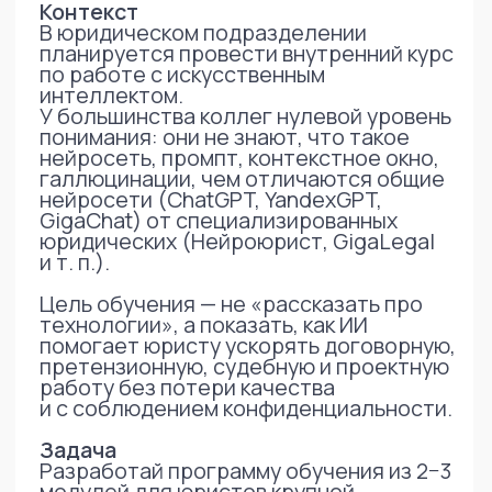
Требования к форме
— Структура
Модуль 1 (теория
и безопасность)
Модуль 2 (практика для юриста),
Модуль 3 (автоматизация
процессов и Excel)—
опционально.
— Язык
Понятный для практикующих юристов,
без перегруза техническими
терминами.
— Формат
Для каждого модуля — перечень тем,
1−2 примера задач/кейсов
и предложение по практическому
упражнению.
Результат
Подготовь подробный учебный план
(по модулям и темам), который можно
сразу положить в основу презентации
и рабочей программы тренинга для
юридического департамента.
Промты в процессе работы
добавлялись при необходимости что-
то изменить, дополнить, убрать,