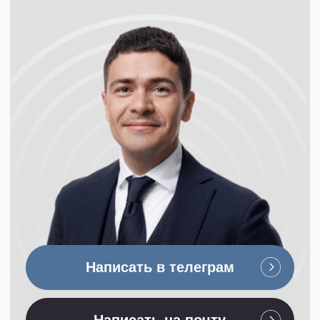
Менеджер по юридическим операциям
Медиа
Управление юридическими проектами
Журнал «По
существу»
Управление юридической командой
Сообщества
Спринты
Клуб выпускников
Управление интеллектуальной
собственностью
LOCos
Закрытый клуб
Психология управления юридической
Spectator
командой
Контакты
+7 926 166 67 17
info@legal-management.ru
Телеграм-каналы
Никифоров || Юридический менеджмент
НЕюридический бизнес || Никифоров
Академия Юридического менеджмента