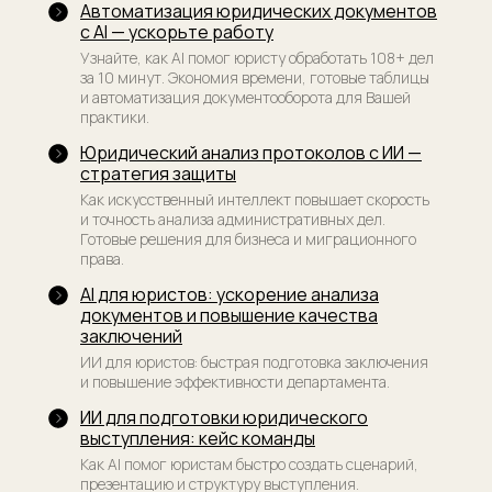
Автоматизация юридических документов
Договор-оферта
с AI — ускорьте работу
Лицензия на образовательную деятельность
Узнайте, как AI помог юристу обработать 108+ дел
за 10 минут. Экономия времени, готовые таблицы
Сведения об образовательной организации
и автоматизация документооборота для Вашей
практики.
ООО «Юридический менеджмент. Альтернативный
провайдер юридических услуг», ИНН 9 703 118 524,
Юридический анализ протоколов с ИИ —
КПП 770 301 001, ОГРН 1 227 700 762 475, 123 242,
г. Москва, ул. Красная Пресня, дом 7
стратегия защиты
Как искусственный интеллект повышает скорость
и точность анализа административных дел.
Разработка сайта
Готовые решения для бизнеса и миграционного
права.
AI для юристов: ускорение анализа
документов и повышение качества
заключений
ИИ для юристов: быстрая подготовка заключения
и повышение эффективности департамента.
ИИ для подготовки юридического
выступления: кейс команды
Как AI помог юристам быстро создать сценарий,
презентацию и структуру выступления.