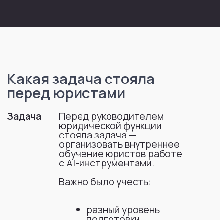
перед юристами
Задача
Перед руководителем
юридической функции
стояла задача —
организовать внутреннее
обучение юристов работе
с AI-инструментами.
Важно было учесть:
разный уровень
подготовки
сотрудников (от нуля
до базового опыта),
необходимость
показать
практическую пользу,
ограниченный формат
(короткие модули),
готовность программы
к быстрому запуску
и презентации.
Как бы
Без использования AI такая
задача
задача обычно решается
решалась
через:
без ИИ
длительную
методическую
разработку программы,
анализ кейсов и