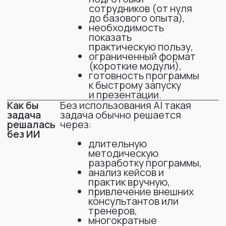
практик вручную,
привлечение внешних
консультантов или
тренеров,
многократные
итерации
согласований внутри
компании.
Это заняло бы недели и
требовало значительных
ресурсов руководителя.
С помощью AI решались
Ключевые
следующие задачи:
проблемы,
которые
структурирование
решали
обучения «с нуля»,
с помощью
адаптация сложной
ИИ
технической темы под
юристов,
быстрый сбор
актуальных практик
применения AI в Legal,
генерация примеров
задач, кейсов
и практикумов,
формулировка
понятного и «живого»
учебного контента.
Дополнительно: