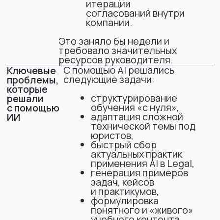
нужно было учитывать
ограничения по NDA
и конфиденциальности,
нельзя было
полноценно
использовать многие
внешние сервисы.
Создать практико-
Цель
ориентированную программу
обучения, которая:
объясняет AI простым
языком,
показывает реальные
кейсы применения,
помогает юристам
быстрее внедрить
инструменты в работу,
снижает сопротивление
новым технологиям.