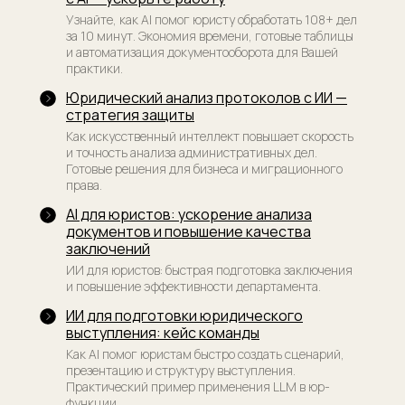
Новости, кейсы, анонсы
Узнайте, как AI помог юристу обработать 108+ дел
за 10 минут. Экономия времени, готовые таблицы
и автоматизация документооборота для Вашей
практики.
Юридический анализ протоколов с ИИ —
стратегия защиты
Я прочитал(а) и принимаю условия
Как искусственный интеллект повышает скорость
Пользовательского соглашения и Политики
и точность анализа административных дел.
конфиденциальности, я даю согласие
Готовые решения для бизнеса и миграционного
на обработку персональных данных и рассылку
права.
материалов
AI для юристов: ускорение анализа
Подписаться
документов и повышение качества
заключений
ИИ для юристов: быстрая подготовка заключения
и повышение эффективности департамента.
Политика конфиденциальности
ИИ для подготовки юридического
выступления: кейс команды
Договор-оферта
Как AI помог юристам быстро создать сценарий,
Лицензия на образовательную деятельность
презентацию и структуру выступления.
Практический пример применения LLM в юр-
Сведения об образовательной организации
функции.