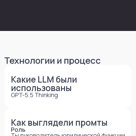
скопировать в Excel.
Уточняющие промпты в ходе работы
• Проверь, что 12 июня 2026 г. не
использован как рабочий день, так как
это государственный праздник.
• Проверь, что ни одна дата
не пересекается с отпуском
сотрудника.
• Дай результат пофамильно,
по месяцам и датам, чтобы я мог
скопировать значения в ячейки Excel.
• Сделай отдельное саммари для
нового чата, чтобы по той же логике
добавить еще сотрудников с другими
вводными в случае необходимости.
Требования к форме результата
• конкретные даты по каждому
сотруднику;
• понятная структура: ФИО — месяц —
даты;
• без лишних пояснений внутри
графика;
• результат должен быть пригоден для
практического использования
и дальнейшего утверждения.