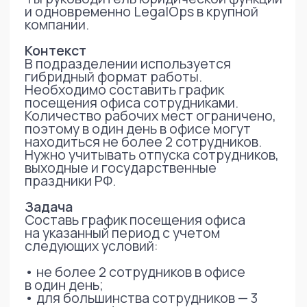
Что получили в результате
готовый график посещения офиса
распределение по каждому
сотруднику
соблюдение всех ограничений
отсутствие пересечений с
отпусками
исключение праздников и
выходных
Дополнительный эффект:
выявлены ограничения задачи
(невозможность соблюсти все
правила в отдельных периодах)
появилась возможность быстро
пересобирать график при
изменениях
Главный результат:
задача из многодневной ручной работы