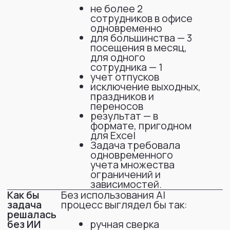
зависимостей.
Как бы
Без использования AI
задача
процесс выглядел бы так:
решалась
без ИИ
ручная сверка
календаря, отпусков и
графиков
последовательная
проверка каждой даты
контроль лимита по
рабочим местам
многократные
пересчеты при
изменении вводных
Оценка трудозатрат:
несколько суток работы
с
высокой вероятностью
ошибок
AI использовался для
Ключевые
решения следующих
проблемы,
проблем:
которые
решали
одновременный учет
с помощью
множества ограничений
ИИ
исключение
человеческих ошибок
при расчетах
быстрая адаптация к
изменяющимся вводным
проверка графика на
внутренние конфликты
выявление ситуаций,