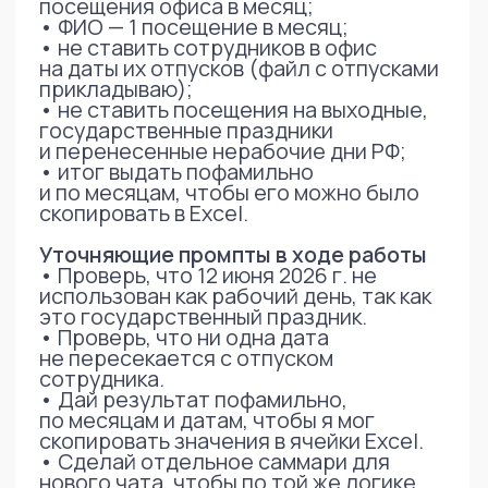
превратилась в управляемый процесс,
занимающий часы
Где еще применим этот подход
Подход применим для:
графиков дежурств и смен
планирования отпускных
перекрытий
распределения ограниченных
ресурсов
планирования загрузки команд
проверки управленческих
решений на конфликты
быстрой корректировки планов