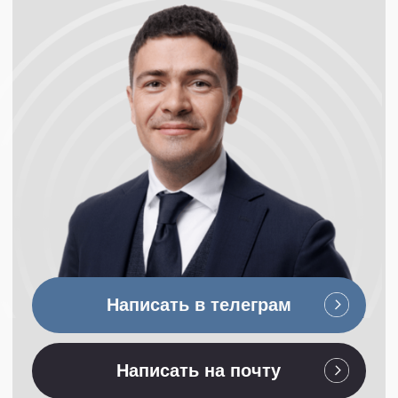
Клиентам
Академия
Мастерская юридического
Кейсы (42+)
бизнеса
Кейсы AI
Марафоны
Марафон Юридического
Продукты
менеджмента
Менеджмент договорных процессов
Отзывы
Менеджер по юридическим операциям
Медиа
Управление юридическими проектами
Журнал «По
существу»
Управление юридической командой