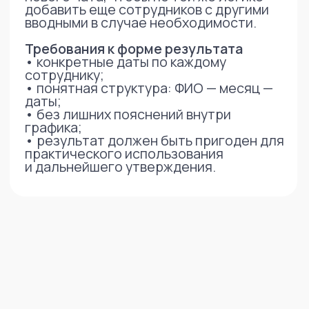
Этот кейс показывает, что AI
в юридической функции — инструмент
для:
управления процессами
снижения ошибок
ускорения принятия решений
Фактически юрист начинает выступать
как
LegalOps-партнер бизнеса
,
создающий воспроизводимые
и технологичные процессы.
ИИ ускоряет работу юристов,
освобождая время для экспертных
решений и роста бизнеса
Обсудим как ИИ можно
использовать у Вас?