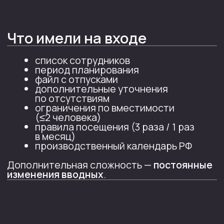
и одновременно LegalOps в крупной
компании.
Контекст
В подразделении используется
гибридный формат работы.
Необходимо составить график
посещения офиса сотрудниками.
Количество рабочих мест ограничено,
поэтому в один день в офисе могут
находиться не более 2 сотрудников.
Нужно учитывать отпуска сотрудников,
выходные и государственные
праздники РФ.
Задача
Составь график посещения офиса
на указанный период с учетом
следующих условий:
• не более 2 сотрудников в офисе
в один день;
• для большинства сотрудников — 3
посещения офиса в месяц;
• ФИО — 1 посещение в месяц;
• не ставить сотрудников в офис
на даты их отпусков (файл с отпусками
прикладываю);
• не ставить посещения на выходные,
государственные праздники
и перенесенные нерабочие дни РФ;
• итог выдать пофамильно
и по месяцам, чтобы его можно было