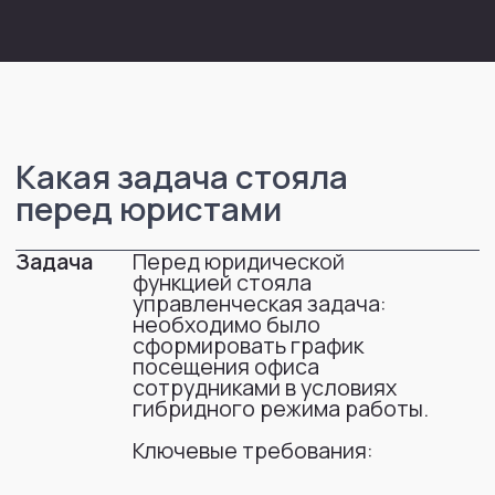
перед юристами
Задача
Перед юридической
функцией стояла
управленческая задача:
необходимо было
сформировать график
посещения офиса
сотрудниками в условиях
гибридного режима работы.
Ключевые требования:
не более 2
сотрудников в офисе
одновременно
для большинства — 3
посещения в месяц,
для одного
сотрудника — 1
учет отпусков
исключение выходных,
праздников и
переносов
результат — в
формате, пригодном
для Excel
Задача требовала
одновременного
учета множества
ограничений и