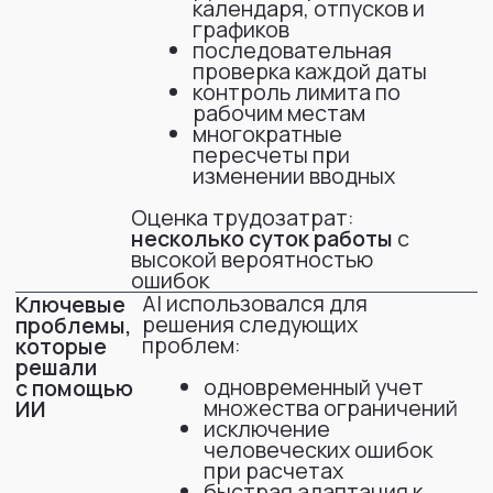
где задача
математически
неразрешима
Получить корректный,
Цель
согласованный и готовый
к использованию график
посещения офиса:
без конфликтов
с учетом всех
ограничений
в формате, пригодном
для передачи
руководству
и сотрудникам
Что имели на входе
список сотрудников
период планирования
файл с отпусками
дополнительные уточнения
по отсутствиям
ограничения по вместимости
(≤2 человека)
правила посещения (3 раза / 1 раз