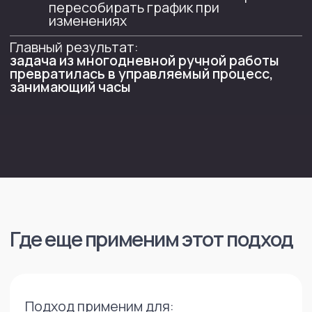
Другие кейсы
по использованию ИИ
юристами