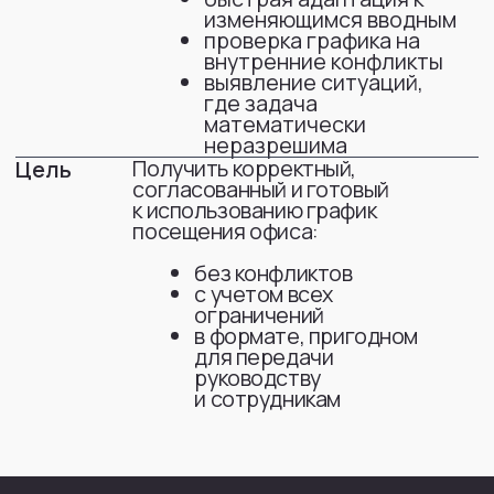
в месяц)
производственный календарь РФ
Дополнительная сложность —
постоянные
изменения вводных
.
Технологии и процесс
Какие LLM были
использованы
GPT-5.5 Thinking
Как выглядели промты
Роль
Ты руководитель юридической функции