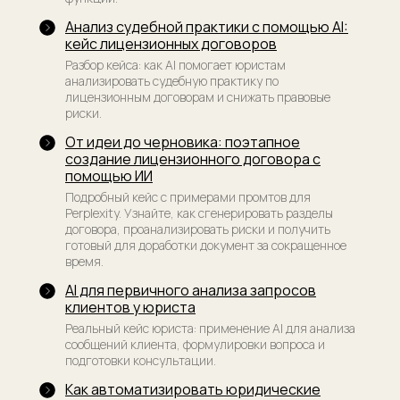
ООО «Юридический менеджмент. Альтернативный
Анализ судебной практики с помощью AI:
провайдер юридических услуг», ИНН 9 703 118 524,
кейс лицензионных договоров
КПП 770 301 001, ОГРН 1 227 700 762 475, 123 242,
г. Москва, ул. Красная Пресня, дом 7
Разбор кейса: как AI помогает юристам
анализировать судебную практику по
лицензионным договорам и снижать правовые
Разработка сайта
риски.
От идеи до черновика: поэтапное
создание лицензионного договора с
помощью ИИ
Подробный кейс с примерами промтов для
Perplexity. Узнайте, как сгенерировать разделы
договора, проанализировать риски и получить
готовый для доработки документ за сокращенное
время.
AI для первичного анализа запросов
клиентов у юриста
Реальный кейс юриста: применение AI для анализа
сообщений клиента, формулировки вопроса и
подготовки консультации.
Как автоматизировать юридические