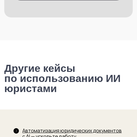
Сообщества
Спринты
Клуб выпускников
Управление интеллектуальной
собственностью
LOCos
Закрытый клуб
Психология управления юридической
Spectator
командой
Контакты
+7 926 166 67 17
info@legal-management.ru
Телеграм-каналы
Никифоров || Юридический менеджмент
НЕюридический бизнес || Никифоров
Академия Юридического менеджмента
Автоматизация юридических документов
Подписаться на рассылку
с AI — ускорьте работу