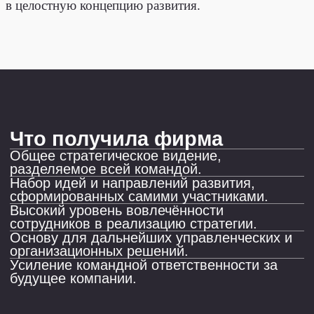
От лица всей команды «Tax Compliance»
хочу поблагодарить Алексея Никифорова
за проведённую стратегическую сессию для
нашей компании. Сессия прошла
продуктивно и оживлённо. Поскольку самые
интересные идеи рождаются в ходе
дискуссии, Алексей в первую очередь дал
нам возможность самостоятельно развить
творческий потенциал и прийти
к качественным мыслям и идеям через
активные обсуждения.
Ключевое в работе Алексея — умение
задать правильный вектор дискуссии,
опираясь на свой обширный опыт и глубокое
понимание специфики юридического рынка.
Благодаря грамотной модерации каждый
участник сессии внёс в общую идею
дальнейшего развития нашей компании
множество собственных мыслей, которые
помогут воплотить эту идею в реальность.
С нетерпением ждём реализации
намеченных целей и благодарим Алексея
за плодотворное сотрудничество!