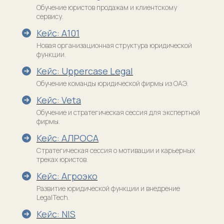
Обучение юристов продажам и клиентскому
сервису.
Кейс: А101
Новая организационная структура юридической
функции.
Кейс: Uppercase Legal
Обучение команды юридической фирмы из ОАЭ.
Кейс: Veta
Обучение и стратегическая сессия для экспертной
фирмы.
Кейс: АЛРОСА
Стратегическая сессия о мотивации и карьерных
треках юристов.
Кейс: Агроэко
Клиентам
Академия
Развитие юридической функции и внедрение
Мастерская юридического
Кейсы (42+)
бизнеса
LegalTech.
Кейсы AI
Марафоны
Кейс: NIS
Марафон Юридического
Продукты
менеджмента