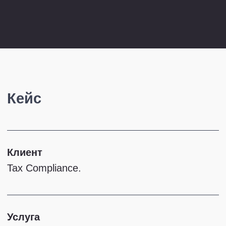
Кейс
Клиент
Tax Compliance.
Услуга
Стратегическая сессия.
Численность юридической
функции на момент обращения
30 юристов.
Почему обратились
Команда искала формат, который
позволил бы:
вовлечь ключевых сотрудников
в обсуждение стратегии,