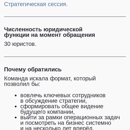
сформировать общее видение
будущего компании,
выйти за рамки операционных задач
и посмотреть на бизнес системно
и на несколько лет вперёд.
Важно было не просто донести позицию
партнёров, а выстроить
живой диалог
,
в котором стратегия станет результатом
совместной работы всей команды.
Формат сессии
2
дня выездной очной сессий
в Грузии.
Стратегические обсуждения,
групповые дискуссии, совместная
выработка решений.