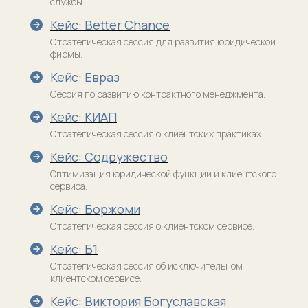
службы.
Политика конфиденциальности
Кейс: Better Chance
Договор-оферта
Стратегическая сессия для развития юридической
фирмы.
Лицензия на образовательную деятельность
Кейс: Евраз
Сведения об образовательной организации
Сессия по развитию контрактного менеджмента.
ООО «Юридический менеджмент. Альтернативный
провайдер юридических услуг», ИНН 9 703 118 524,
Кейс: КИАП
КПП 770 301 001, ОГРН 1 227 700 762 475, 123 242,
г. Москва, ул. Красная Пресня, дом 7
Стратегическая сессия о клиентских практиках.
Кейс: Содружество
Разработка сайта
Оптимизация юридической функции и клиентского
сервиса.
Кейс: Боржоми
Стратегическая сессия о клиентском сервисе.
Кейс: Б1
Стратегическая сессия об исключительном
клиентском сервисе.
Кейс: Виктория Богуславская