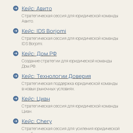
НЕюридический бизнес || Никифоров
Кейс: Авито
Академия Юридического менеджмента
Стратегическая сессия для юридической команды
Авито.
Кейс: IDS Borjomi
Подписаться на рассылку
Стратегическая сессия для юридической команды
Новости, кейсы, анонсы
IDS Borjomi.
Кейс: Дом.РФ
Создание стратегии для юридической команды
Дом.РФ.
Кейс: Технологии Доверия
Я прочитал(а) и принимаю условия
Стратегическая поддержка юридической команды
Пользовательского соглашения и Политики
в новых рыночных условиях.
конфиденциальности, я даю согласие
на обработку персональных данных и рассылку
Кейс: Циан
материалов
Стратегическая сессия для юридической команды
Подписаться
Циан.
Кейс: Chery
Стратегическая сессия для усиления юридической