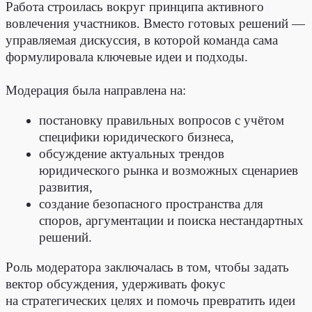
Что говорит клиент
Михаил Бегунов
,
управляющий партнёр
Tax Compliance