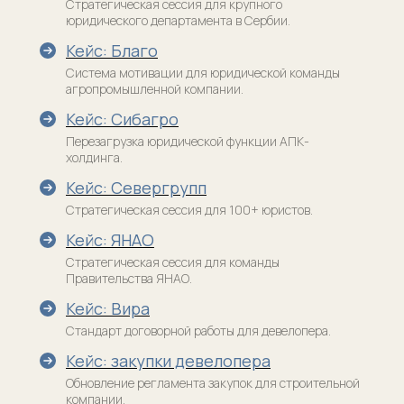
Стратегическая сессия для крупного
юридического департамента в Сербии.
Менеджмент договорных процессов
Отзывы
Кейс: Благо
Менеджер по юридическим операциям
Медиа
Система мотивации для юридической команды
Управление юридическими проектами
Журнал «По
агропромышленной компании.
существу»
Управление юридической командой
Кейс: Сибагро
Сообщества
Спринты
Перезагрузка юридической функции АПК-
холдинга.
Клуб выпускников
Управление интеллектуальной
собственностью
LOCos
Кейс: Севергрупп
Закрытый клуб
Психология управления юридической
Spectator
командой
Стратегическая сессия для 100+ юристов.
Кейс: ЯНАО
Контакты
Стратегическая сессия для команды
Правительства ЯНАО.
+7 926 166 67 17
Кейс: Вира
info@legal-management.ru
Стандарт договорной работы для девелопера.
Кейс: закупки девелопера
Телеграм-каналы
Обновление регламента закупок для строительной
компании.
Никифоров || Юридический менеджмент